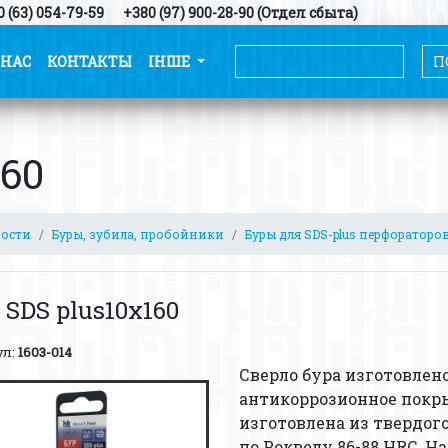
 (63) 054-79-59
+380 (97) 900-28-90 (Отдел сбыта)
 НАС
КОНТАКТЫ
ІНШЕ
160
ности
Буры, зубила, пробойники
Буры для SDS-plus перфораторо
 SDS plus10х160
ул:
1603-014
Сверло бура изготовлено
антикоррозионное покры
изготовлена из твердого
по Роквелу 86-88 HRC. Н