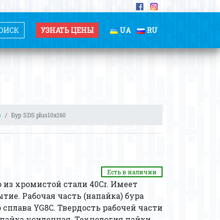
УЗНАТЬ ЦЕНЫ
UA
RU
в
Бур SDS plus10х160
Есть в наличии
 из хромистой стали 40Cr. Имеет
тие. Рабочая часть (напайка) бура
 сплава YG8C. Твердость рабочей части
апайка усиленная. Технология пайки,