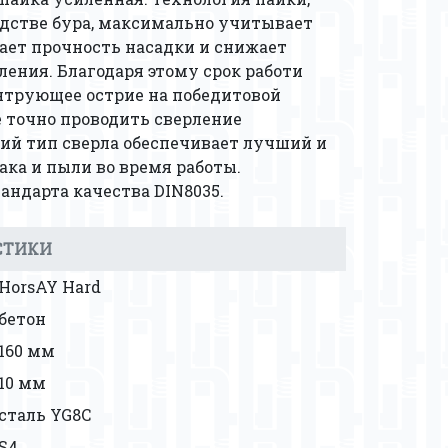
дстве бура, максимально учитывает
вает прочность насадки и снижает
ления. Благодаря этому срок работи
нтрующее острие на победитовой
е точно проводить сверление
ний тип сверла обеспечивает лучший и
ака и пыли во время работы.
андарта качества DIN8035.
СТИКИ
HorsAY Hard
бетон
160 мм
10 мм
сталь YG8C
S4