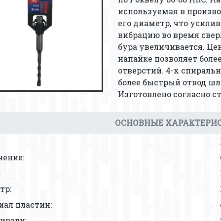
используемая в произво
его диаметр, что усили
вибрацию во время свер
бура увеличивается. Це
напайке позволяет боле
отверстий. 4-х спираль
более быстрый отвод шл
Изготовлено согласно ст
ОСНОВНЫЕ ХАРАКТЕРИ
чение:
:
тр:
иал пластин:
ирали: