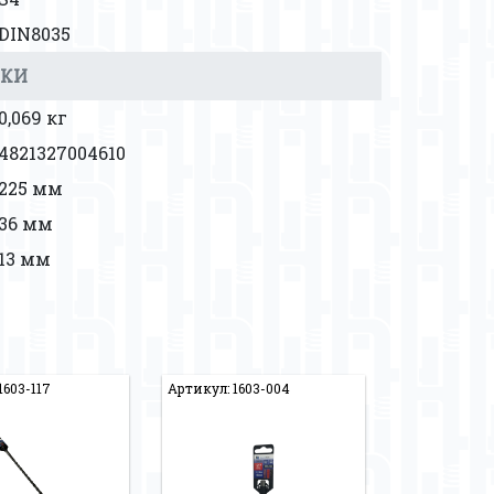
DIN8035
ВКИ
0,069 кг
4821327004610
225 мм
36 мм
13 мм
1603-117
Артикул: 1603-004