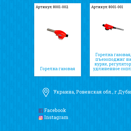
Артикул: 8001-002
Артикул: 8001-001
Горелка газовая
пъезоподжиг н
курке, регулятор
Горелка газовая
удлиненное сопл
Украина, Ровенская обл., г.Дубн
Facebook
Instagram