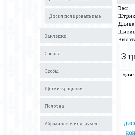
Вес:
Штрих
Диски полировальные
Длина 
Ширина
Заклепки
Высота
Сверла
З 
Скобы
Артику
Щетки-крацовки
Полотна
Абразивный инструмент
ДИС
КОН