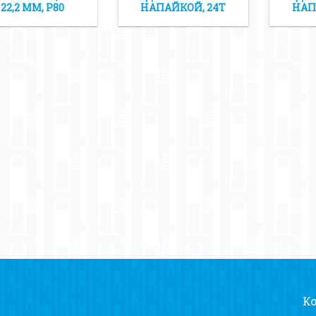
22,2 ММ, Р80
НАПАЙКОЙ, 24Т
НАП
К