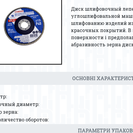
Диск шлифовочный лепе
углошлифовальной маши
шлифованию изделий из м
красочных покрытий. В
поверхности і предпола
абразивность зерна диск
ОСНОВНІ ХАРАКТЕРИС
тр:
очный диаметр:
 зерна:
личество оборотов:
ПАРАМЕТРИ УПАКО