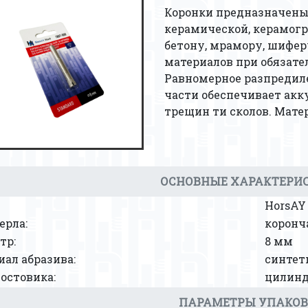
Коронки предназначены 
керамической, керамогр
бетону, мрамору, шифе
материалов при обязат
Равномерное разпредиле
части обеспечивает акк
трещин ти сколов. Мате
ОСНОВНЫЕ ХАРАКТЕРИ
HorsAY
ерла:
коронч
тр:
8 мм
ал абразива:
синтет
остовика:
цилинд
ПАРАМЕТРЫ УПАКО