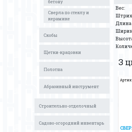
бетону
Вес:
Сверла по стеклу и
Штрих
керамике
Длина 
Ширина
Скобы
Высота
Количе
Щетки-крацовки
З 
Полотна
Артику
Абразивный инструмент
Строительно-отделочный
Садово-огородний инвентарь
СВЕР