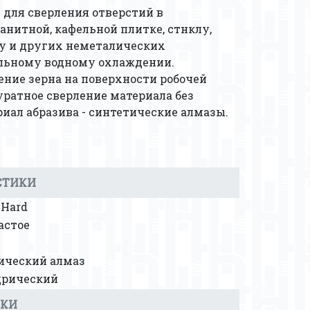
для сверления отверстий в
анитной, кафельной плитке, стнклу,
ру и других неметалических
ельному водному охлаждении.
ние зерна на поверхности робочей
уратное сверление материала без
риал абразива - синтетические алмазы.
СТИКИ
 Hard
астое
ический алмаз
рический
ВКИ