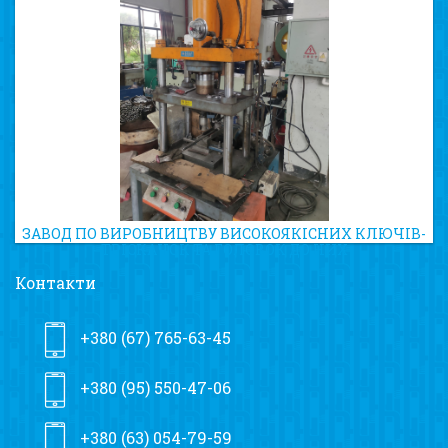
ЗАВОД ПО ВИРОБНИЦТВУ ВИСОКОЯКІСНИХ КЛЮЧІВ-
ТРІСКАЧОК ТА ГОЛОВОК ДО НИХ
Контакти
+380 (67) 765-63-45
+380 (95) 550-47-06
+380 (63) 054-79-59