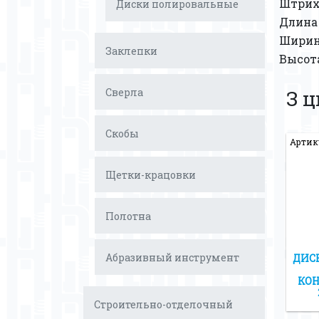
Штрих
Диски полировальные
Длина 
Ширина
Заклепки
Высота
Сверла
З 
Скобы
Артику
Щетки-крацовки
Полотна
Абразивный инструмент
ДИС
КОН
Строительно-отделочный